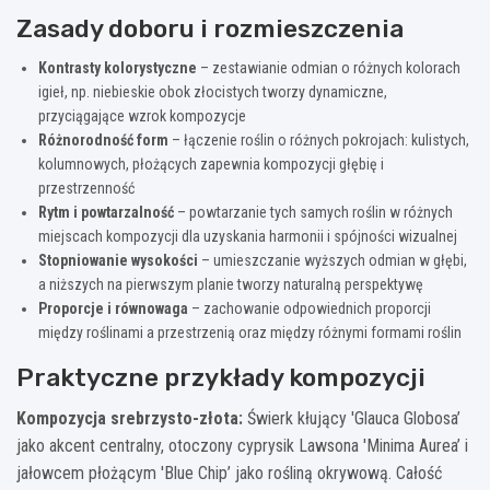
Zasady doboru i rozmieszczenia
Kontrasty kolorystyczne
– zestawianie odmian o różnych kolorach
igieł, np. niebieskie obok złocistych tworzy dynamiczne,
przyciągające wzrok kompozycje
Różnorodność form
– łączenie roślin o różnych pokrojach: kulistych,
kolumnowych, płożących zapewnia kompozycji głębię i
przestrzenność
Rytm i powtarzalność
– powtarzanie tych samych roślin w różnych
miejscach kompozycji dla uzyskania harmonii i spójności wizualnej
Stopniowanie wysokości
– umieszczanie wyższych odmian w głębi,
a niższych na pierwszym planie tworzy naturalną perspektywę
Proporcje i równowaga
– zachowanie odpowiednich proporcji
między roślinami a przestrzenią oraz między różnymi formami roślin
Praktyczne przykłady kompozycji
Kompozycja srebrzysto-złota:
Świerk kłujący 'Glauca Globosa’
jako akcent centralny, otoczony cyprysik Lawsona 'Minima Aurea’ i
jałowcem płożącym 'Blue Chip’ jako rośliną okrywową. Całość