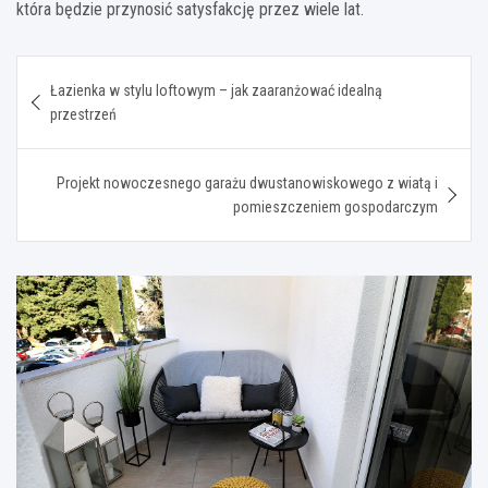
która będzie przynosić satysfakcję przez wiele lat.
Nawigacja
Łazienka w stylu loftowym – jak zaaranżować idealną
wpisu
przestrzeń
Projekt nowoczesnego garażu dwustanowiskowego z wiatą i
pomieszczeniem gospodarczym