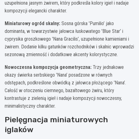
uzupełniona jasnym żwirem, który podkreśla kolory igieł i nadaje
kompozycji elegancki charakter.
Miniaturowy ogród skalny:
Sosna górska 'Pumilio’ jako
dominanta, w towarzystwie jałowca łuskowatego 'Blue Star’ i
cyprysika groszkowego 'Nana Gracilis’, uzupełnione kamieniami i
żwirem. Dodanie kilku gatunków rozchodników i skalnic wprowadzi
sezonową zmienność i dodatkowe akcenty kolorystyczne.
Nowoczesna kompozycja geometryczna:
Trzy jednakowe
okazy świerka serbskiego 'Nana’ posadzone w równych
odstępach, podkreślone obwódką z jałowca płożącego 'Nana’.
Całość w otoczeniu ciemnego, bazaltowego żwiru, który
kontrastuje z zielenią igieł i nadaje kompozycji nowoczesny,
minimalistyczny charakter.
Pielęgnacja miniaturowych
iglaków