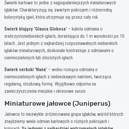
Świerki karłowe to jedne z najpopularniejszych miniaturowych
iglaków. Charakteryzują się zwartym pokrojem i różnorodną
kolorystyką igieł, która utrzymuje się przez cały rok.
Świerk kłujący 'Glauca Globosa’
– kulista odmiana o
srebrzystoniebieskich igłach, dorastająca do 1 m wysokości po 10
latach. Jest jednym z najbardziej rozpoznawalnych niebieskich
iglaków miniaturowych, doskonale kontrastuje z odmianami o
ciemnozielonych lub złocistych igłach.
Świerk serbski 'Nana’
– wolno rosnąca odmiana o
ciemnozielonych igłach z niebieskawym nalotem, tworząca
regularną, stożkową formę. Wyjątkowo odporna na
zanieczyszczenia miejskie i okresowe susze.
Miniaturowe jałowce (Juniperus)
Jałowce to niezwykle zróżnicowana grupa iglaków, wśród których
znajdziemy wiele odmian karłowych o różnych pokrojach i
kolorach.
Są jednymi z najbardziej wytrzymałych iglaków,