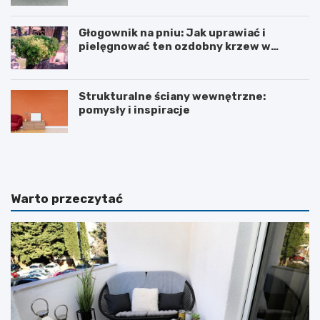
Głogownik na pniu: Jak uprawiać i
pielęgnować ten ozdobny krzew w
ogrodzie
Strukturalne ściany wewnętrzne:
pomysły i inspiracje
S
S
t
t
r
o
u
l
k
i
Warto przeczytać
t
c
u
z
r
k
a
i
l
s
n
z
e
k
ś
l
c
a