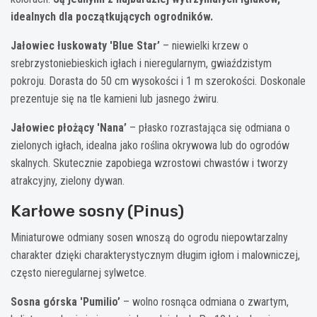
idealnych dla początkujących ogrodników.
Jałowiec łuskowaty 'Blue Star’
– niewielki krzew o
srebrzystoniebieskich igłach i nieregularnym, gwiaździstym
pokroju. Dorasta do 50 cm wysokości i 1 m szerokości. Doskonale
prezentuje się na tle kamieni lub jasnego żwiru.
Jałowiec płożący 'Nana’
– płasko rozrastająca się odmiana o
zielonych igłach, idealna jako roślina okrywowa lub do ogrodów
skalnych. Skutecznie zapobiega wzrostowi chwastów i tworzy
atrakcyjny, zielony dywan.
Karłowe sosny (Pinus)
Miniaturowe odmiany sosen wnoszą do ogrodu niepowtarzalny
charakter dzięki charakterystycznym długim igłom i malowniczej,
często nieregularnej sylwetce.
Sosna górska 'Pumilio’
– wolno rosnąca odmiana o zwartym,