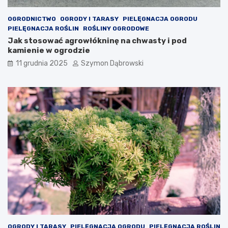
a
n
OGRODNICTWO
OGRODY I TARASY
PIELĘGNACJA OGRODU
c
PIELĘGNACJA ROŚLIN
ROŚLINY OGRODOWE
j
Jak stosować agrowłókninę na chwasty i pod
i
kamienie w ogrodzie
T
11 grudnia 2025
Szymon Dąbrowski
w
o
j
e
m
u
w
n
ę
t
r
z
u
?
OGRODY I TARASY
PIELĘGNACJA OGRODU
PIELĘGNACJA ROŚLIN