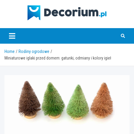
Skip
to
content
decorium.pl
Home
Rośliny ogrodowe
Miniaturowe iglaki przed domem: gatunki, odmiany i kolory igieł