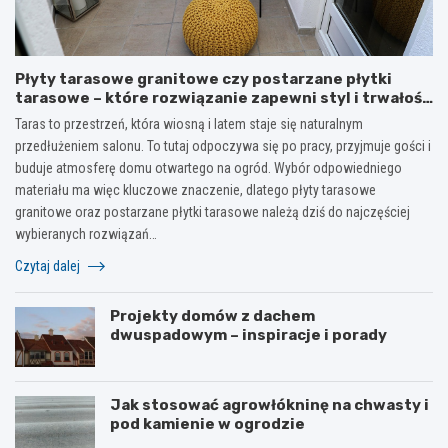
Płyty tarasowe granitowe czy postarzane płytki
tarasowe – które rozwiązanie zapewni styl i trwałość
na lata?
Taras to przestrzeń, która wiosną i latem staje się naturalnym
przedłużeniem salonu. To tutaj odpoczywa się po pracy, przyjmuje gości i
buduje atmosferę domu otwartego na ogród. Wybór odpowiedniego
materiału ma więc kluczowe znaczenie, dlatego płyty tarasowe
granitowe oraz postarzane płytki tarasowe należą dziś do najczęściej
wybieranych rozwiązań…
Czytaj dalej
Projekty domów z dachem
dwuspadowym – inspiracje i porady
Jak stosować agrowłókninę na chwasty i
pod kamienie w ogrodzie