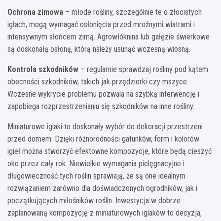
Ochrona zimowa
– młode rośliny, szczególnie te o złocistych
igłach, mogą wymagać osłonięcia przed mroźnymi wiatrami i
intensywnym słońcem zimą. Agrowłóknina lub gałęzie świerkowe
są doskonałą osłoną, którą należy usunąć wczesną wiosną.
Kontrola szkodników
– regularnie sprawdzaj rośliny pod kątem
obecności szkodników, takich jak przędziorki czy mszyce.
Wczesne wykrycie problemu pozwala na szybką interwencję i
zapobiega rozprzestrzenianiu się szkodników na inne rośliny.
Miniaturowe iglaki to doskonały wybór do dekoracji przestrzeni
przed domem. Dzięki różnorodności gatunków, form i kolorów
igieł można stworzyć efektowne kompozycje, które będą cieszyć
oko przez cały rok. Niewielkie wymagania pielęgnacyjne i
długowieczność tych roślin sprawiają, że są one idealnym
rozwiązaniem zarówno dla doświadczonych ogrodników, jak i
początkujących miłośników roślin. Inwestycja w dobrze
zaplanowaną kompozycję z miniaturowych iglaków to decyzja,