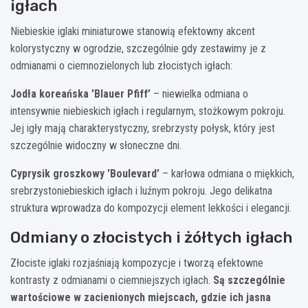
igłach
Niebieskie iglaki miniaturowe stanowią efektowny akcent
kolorystyczny w ogrodzie, szczególnie gdy zestawimy je z
odmianami o ciemnozielonych lub złocistych igłach:
Jodła koreańska 'Blauer Pfiff’
– niewielka odmiana o
intensywnie niebieskich igłach i regularnym, stożkowym pokroju.
Jej igły mają charakterystyczny, srebrzysty połysk, który jest
szczególnie widoczny w słoneczne dni.
Cyprysik groszkowy 'Boulevard’
– karłowa odmiana o miękkich,
srebrzystoniebieskich igłach i luźnym pokroju. Jego delikatna
struktura wprowadza do kompozycji element lekkości i elegancji.
Odmiany o złocistych i żółtych igłach
Złociste iglaki rozjaśniają kompozycje i tworzą efektowne
kontrasty z odmianami o ciemniejszych igłach.
Są szczególnie
wartościowe w zacienionych miejscach, gdzie ich jasna