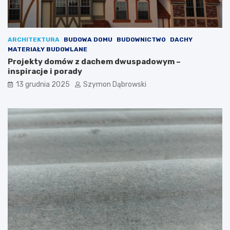
n
a
s
ć
p
m
i
e
ARCHITEKTURA
BUDOWA DOMU
BUDOWNICTWO
DACHY
r
b
MATERIAŁY BUDOWLANE
a
l
Projekty domów z dachem dwuspadowym –
c
e
inspiracje i porady
j
,
e
k
13 grudnia 2025
Szymon Dąbrowski
t
ó
r
e
d
o
d
a
d
z
ą
e
l
e
g