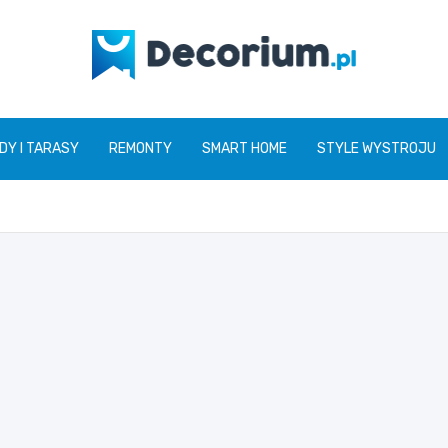
decorium.pl
DY I TARASY
REMONTY
SMART HOME
STYLE WYSTROJU