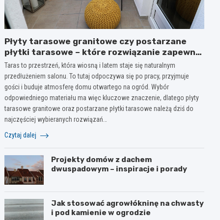
Płyty tarasowe granitowe czy postarzane
płytki tarasowe – które rozwiązanie zapewni
styl i trwałość na lata?
Taras to przestrzeń, która wiosną i latem staje się naturalnym
przedłużeniem salonu. To tutaj odpoczywa się po pracy, przyjmuje
gości i buduje atmosferę domu otwartego na ogród. Wybór
odpowiedniego materiału ma więc kluczowe znaczenie, dlatego płyty
tarasowe granitowe oraz postarzane płytki tarasowe należą dziś do
najczęściej wybieranych rozwiązań…
Czytaj dalej
Projekty domów z dachem
dwuspadowym – inspiracje i porady
Jak stosować agrowłókninę na chwasty
i pod kamienie w ogrodzie