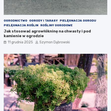
l
e
g
a
n
OGRODNICTWO
OGRODY I TARASY
PIELĘGNACJA OGRODU
c
PIELĘGNACJA ROŚLIN
ROŚLINY OGRODOWE
j
Jak stosować agrowłókninę na chwasty i pod
i
kamienie w ogrodzie
T
11 grudnia 2025
Szymon Dąbrowski
w
o
j
e
m
u
w
n
ę
t
r
z
u
?