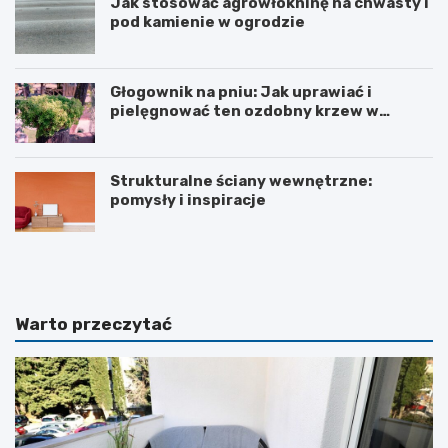
Jak stosować agrowłókninę na chwasty i
pod kamienie w ogrodzie
Głogownik na pniu: Jak uprawiać i
pielęgnować ten ozdobny krzew w
ogrodzie
Strukturalne ściany wewnętrzne:
pomysły i inspiracje
S
S
t
t
r
o
u
l
k
i
Warto przeczytać
t
c
u
z
r
k
a
i
l
s
n
z
e
k