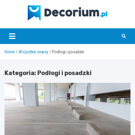
Skip
to
content
decorium.pl
Home
Wszystkie newsy
Podłogi i posadzki
Kategoria:
Podłogi i posadzki