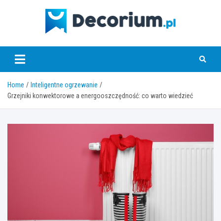
Skip
to
content
decorium.pl
Home
Inteligentne ogrzewanie
Grzejniki konwektorowe a energooszczędność: co warto wiedzieć