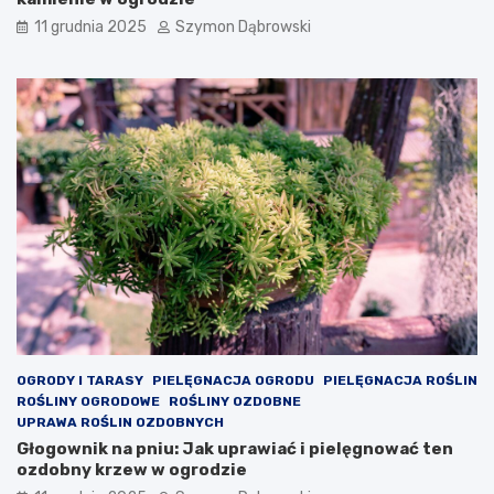
T
11 grudnia 2025
Szymon Dąbrowski
w
o
j
e
m
u
w
n
ę
t
r
z
u
?
OGRODY I TARASY
PIELĘGNACJA OGRODU
PIELĘGNACJA ROŚLIN
ROŚLINY OGRODOWE
ROŚLINY OZDOBNE
UPRAWA ROŚLIN OZDOBNYCH
Głogownik na pniu: Jak uprawiać i pielęgnować ten
ozdobny krzew w ogrodzie