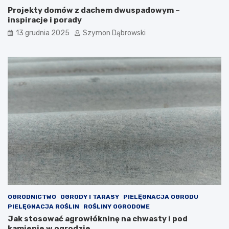
a
l
Projekty domów z dachem dwuspadowym –
c
e
inspiracje i porady
j
,
e
k
13 grudnia 2025
Szymon Dąbrowski
t
ó
r
e
d
o
d
a
d
z
ą
e
l
e
g
a
n
OGRODNICTWO
OGRODY I TARASY
PIELĘGNACJA OGRODU
c
PIELĘGNACJA ROŚLIN
ROŚLINY OGRODOWE
j
Jak stosować agrowłókninę na chwasty i pod
i
kamienie w ogrodzie