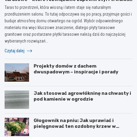
na lata?
Taras to przestrzeń, która wiosną i latem staje się naturalnym
przedłużeniem salonu. To tutaj odpoczywa się po pracy, przyjmuje gości i
buduje atmosferę domu otwartego na ogród. Wybór odpowiedniego
materiału ma więc kluczowe znaczenie, dlatego płyty tarasowe
granitowe oraz postarzane płytki tarasowe należą dziś do najczęściej
wybieranych rozwiązań…
Czytaj dalej
Projekty domów z dachem
dwuspadowym – inspiracje i porady
Jak stosować agrowłókninę na chwasty i
pod kamienie w ogrodzie
Głogownik na pniu: Jak uprawiać i
pielęgnować ten ozdobny krzew w
ogrodzie