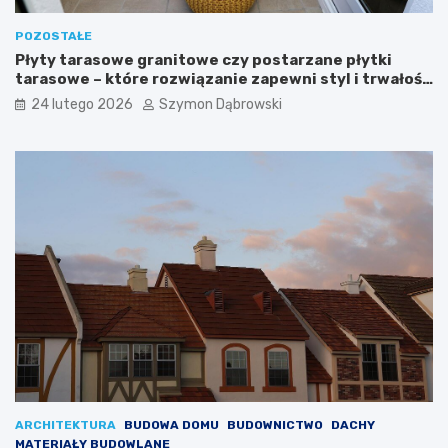
w
l
n
i
POZOSTAŁE
ę
k
Płyty tarasowe granitowe czy postarzane płytki
t
i
tarasowe – które rozwiązanie zapewni styl i trwałość
r
k
na lata?
24 lutego 2026
Szymon Dąbrowski
z
a
n
w
e
o
:
w
p
e
o
–
m
j
y
a
s
k
ł
w
y
y
i
b
i
r
n
a
s
ć
p
m
i
e
ARCHITEKTURA
BUDOWA DOMU
BUDOWNICTWO
DACHY
r
b
MATERIAŁY BUDOWLANE