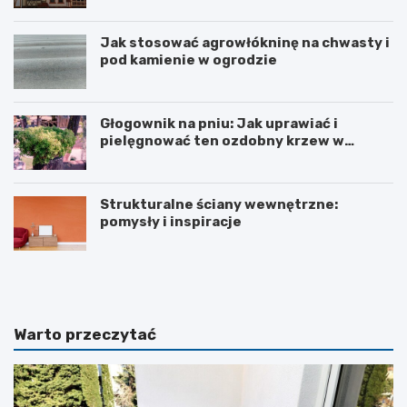
Jak stosować agrowłókninę na chwasty i
pod kamienie w ogrodzie
Głogownik na pniu: Jak uprawiać i
pielęgnować ten ozdobny krzew w
ogrodzie
Strukturalne ściany wewnętrzne:
pomysły i inspiracje
S
S
t
t
r
o
u
l
k
i
Warto przeczytać
t
c
u
z
r
k
a
i
l
s