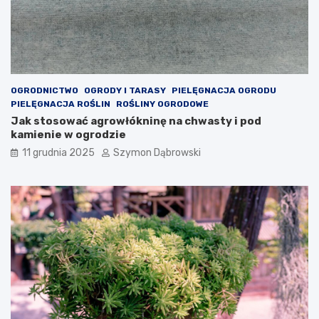
ą
e
l
e
g
a
n
OGRODNICTWO
OGRODY I TARASY
PIELĘGNACJA OGRODU
c
PIELĘGNACJA ROŚLIN
ROŚLINY OGRODOWE
j
Jak stosować agrowłókninę na chwasty i pod
i
kamienie w ogrodzie
T
11 grudnia 2025
Szymon Dąbrowski
w
o
j
e
m
u
w
n
ę
t
r
z