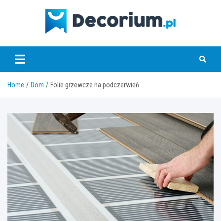
Skip
to
content
decorium.pl
Home
Dom
Folie grzewcze na podczerwień