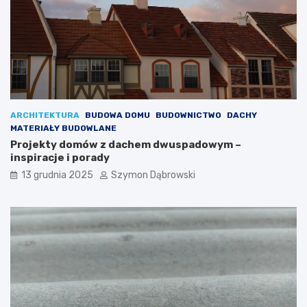
s
k
ł
w
y
y
i
b
i
r
n
a
s
ć
p
m
i
e
ARCHITEKTURA
BUDOWA DOMU
BUDOWNICTWO
DACHY
r
b
MATERIAŁY BUDOWLANE
a
l
Projekty domów z dachem dwuspadowym –
c
e
inspiracje i porady
j
,
e
k
13 grudnia 2025
Szymon Dąbrowski
t
ó
r
e
d
o
d
a
d
z