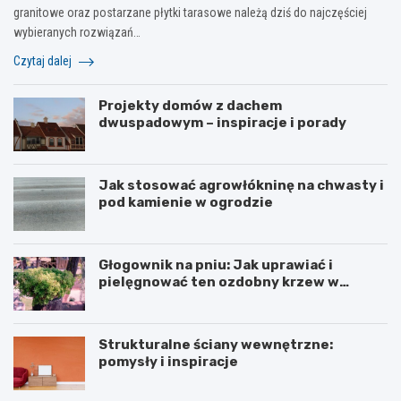
granitowe oraz postarzane płytki tarasowe należą dziś do najczęściej
wybieranych rozwiązań…
Czytaj dalej
Projekty domów z dachem
dwuspadowym – inspiracje i porady
Jak stosować agrowłókninę na chwasty i
pod kamienie w ogrodzie
Głogownik na pniu: Jak uprawiać i
pielęgnować ten ozdobny krzew w
ogrodzie
Strukturalne ściany wewnętrzne:
pomysły i inspiracje
S
S