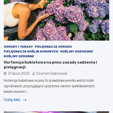
OGRODY I TARASY
PIELĘGNACJA OGRODU
PIELĘGNACJA ROŚLIN DOMOWYCH
ROŚLINY OGRODOWE
ROŚLINY OZDOBNE
Hortensja bukietowa na pniu: zasady sadzenia i
pielęgnacji
21 lipca 2025
Szymon Dąbrowski
Hortensja bukietowa na pniu to prawdziwa perełka wśród roślin
ogrodowych, przyciągająca spojrzenia swoimi spektakularnymi
kwiatostanami i…
Czytaj dalej