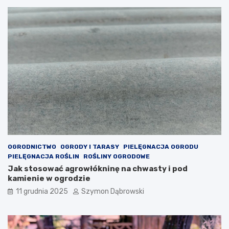
ó
r
e
d
o
d
a
d
z
ą
e
l
e
g
a
n
OGRODNICTWO
OGRODY I TARASY
PIELĘGNACJA OGRODU
c
PIELĘGNACJA ROŚLIN
ROŚLINY OGRODOWE
j
Jak stosować agrowłókninę na chwasty i pod
i
kamienie w ogrodzie
T
11 grudnia 2025
Szymon Dąbrowski
w
o
j
e