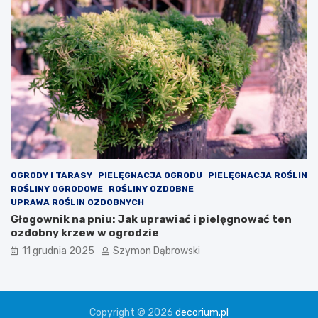
m
u
w
n
ę
t
r
z
u
?
OGRODY I TARASY
PIELĘGNACJA OGRODU
PIELĘGNACJA ROŚLIN
ROŚLINY OGRODOWE
ROŚLINY OZDOBNE
UPRAWA ROŚLIN OZDOBNYCH
Głogownik na pniu: Jak uprawiać i pielęgnować ten
ozdobny krzew w ogrodzie
11 grudnia 2025
Szymon Dąbrowski
Copyright © 2026
decorium.pl