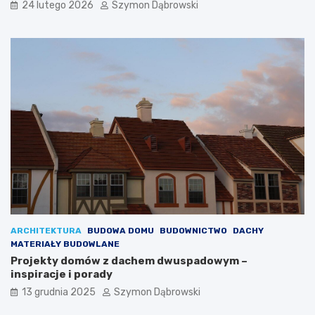
na lata?
24 lutego 2026
Szymon Dąbrowski
z
a
n
w
e
o
:
w
p
e
o
–
m
j
y
a
s
k
ł
w
y
y
i
b
i
r
n
a
s
ć
p
m
i
e
ARCHITEKTURA
BUDOWA DOMU
BUDOWNICTWO
DACHY
r
b
MATERIAŁY BUDOWLANE
a
l
Projekty domów z dachem dwuspadowym –
c
e
inspiracje i porady
j
,
e
k
13 grudnia 2025
Szymon Dąbrowski
t