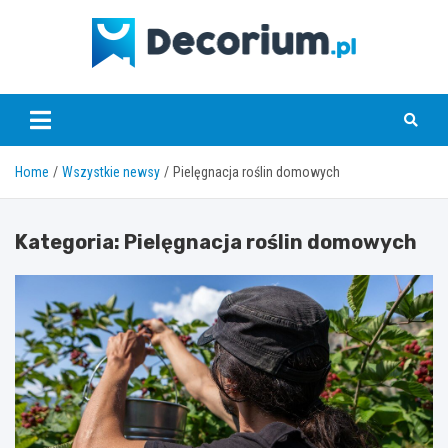
Skip
to
content
decorium.pl
Home
Wszystkie newsy
Pielęgnacja roślin domowych
Kategoria:
Pielęgnacja roślin domowych