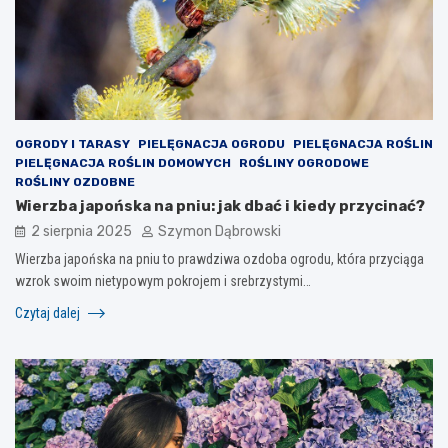
OGRODY I TARASY
PIELĘGNACJA OGRODU
PIELĘGNACJA ROŚLIN
PIELĘGNACJA ROŚLIN DOMOWYCH
ROŚLINY OGRODOWE
ROŚLINY OZDOBNE
Wierzba japońska na pniu: jak dbać i kiedy przycinać?
2 sierpnia 2025
Szymon Dąbrowski
Wierzba japońska na pniu to prawdziwa ozdoba ogrodu, która przyciąga
wzrok swoim nietypowym pokrojem i srebrzystymi…
Czytaj dalej