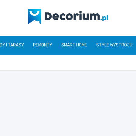
decorium.pl
DY I TARASY
REMONTY
SMART HOME
STYLE WYSTROJU