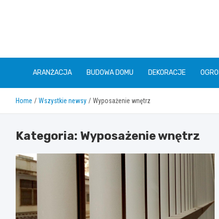
Skip
to
content
ARANŻACJA
BUDOWA DOMU
DEKORACJE
OGRO
Home
Wszystkie newsy
Wyposażenie wnętrz
Kategoria:
Wyposażenie wnętrz