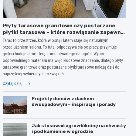
Płyty tarasowe granitowe czy postarzane
płytki tarasowe – które rozwiązanie zapewni
styl i trwałość na lata?
Taras to przestrzeń, która wiosną i latem staje się naturalnym
przedłużeniem salonu. To tutaj odpoczywa się po pracy, przyjmuje
gości i buduje atmosferę domu otwartego na ogród. Wybór
odpowiedniego materiału ma więc kluczowe znaczenie, dlatego płyty
tarasowe granitowe oraz postarzane płytki tarasowe należą dziś do
najczęściej wybieranych rozwiązań…
Czytaj dalej
Projekty domów z dachem
dwuspadowym – inspiracje i porady
Jak stosować agrowłókninę na chwasty
i pod kamienie w ogrodzie