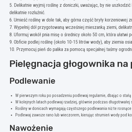
5. Delikatnie wyjmij roślinę z doniczki, uważając, by nie uszkodz
delikatnie rozluźnić.
6. Umieść roślinę w dole tak, aby górna część bryły korzeniowej z
7. Wypełnij dół przygotowaną wcześniej mieszanką ziemi, delikatni
8. Uformuj wokół pnia misę o średnicy około 50 cm, która ułatwi 
9. Obficie podlej roślinę (około 10-15 litrów wody), aby ziemia os
10. Przymocuj pień do palika za pomocą specjalnej taśmy ogrodni
Pielęgnacja głogownika na 
Podlewanie
W pierwszym roku po posadzeniu podlewaj regularnie, dbając o stałą 
W kolejnych latach podlewaj rzadziej, głównie podczas długotrwałej 
Rośliny w donicach wymagają częstszego podlewania niż te rosnące w
Podlewaj zawsze rano lub wieczorem, kierując strumień wody pod kor
Nawożenie