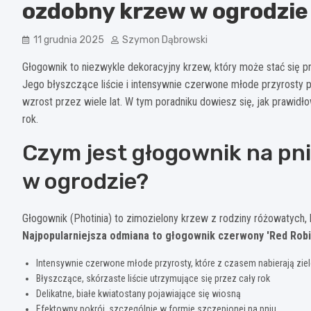
ozdobny krzew w ogrodzie
11 grudnia 2025
Szymon Dąbrowski
Głogownik to niezwykle dekoracyjny krzew, który może stać się 
Jego błyszczące liście i intensywnie czerwone młode przyrosty 
wzrost przez wiele lat. W tym poradniku dowiesz się, jak prawidło
rok.
Czym jest głogownik na pni
w ogrodzie?
Głogownik (Photinia) to zimozielony krzew z rodziny różowatych,
Najpopularniejsza odmiana to głogownik czerwony 'Red Robin’
Intensywnie czerwone młode przyrosty, które z czasem nabierają zie
Błyszczące, skórzaste liście utrzymujące się przez cały rok
Delikatne, białe kwiatostany pojawiające się wiosną
Efektowny pokrój, szczególnie w formie szczepionej na pniu