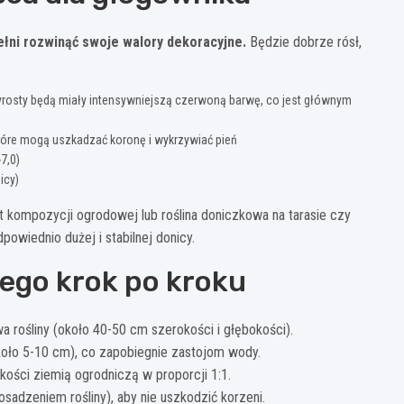
łni rozwinąć swoje walory dekoracyjne.
Będzie dobrze rósł,
yrosty będą miały intensywniejszą czerwoną barwę, co jest głównym
które mogą uszkadzać koronę i wykrzywiać pień
7,0)
icy)
nt kompozycji ogrodowej lub roślina doniczkowa na tarasie czy
owiednio dużej i stabilnej donicy.
ego krok po kroku
 rośliny (około 40-50 cm szerokości i głębokości).
koło 5-10 cm), co zapobiegnie zastojom wody.
ości ziemią ogrodniczą w proporcji 1:1.
posadzeniem rośliny), aby nie uszkodzić korzeni.