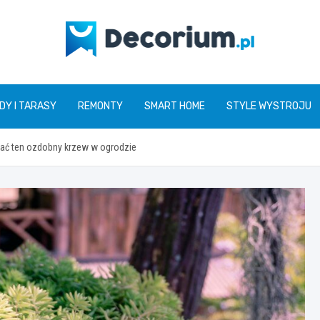
decorium.pl
DY I TARASY
REMONTY
SMART HOME
STYLE WYSTROJU
wać ten ozdobny krzew w ogrodzie