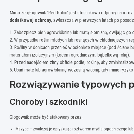
Mimo że głogownik 'Red Robin’ jest stosunkowo odporny na mróz 
dodatkowej ochrony
, zwłaszcza w pierwszych latach po posadz
1. Zabezpiecz pień agrowłókniną lub matą słomianą, owijając go 
2. W przypadku roślin młodych lub rosnących w chłodniejszych re
3. Rośliny w donicach przenieś w osłonięte miejsce (pod ścianę 
materiałem izolacyjnym (kocem ogrodniczym, bąbelkową folią).
4. Przed nadejściem zimy obficie podlej roślinę, aby zminimalizo
5. Usuń matę lub agrowłókninę wczesną wiosną, gdy minie ryzyko s
Rozwiązywanie typowych 
Choroby i szkodniki
Głogownik może być atakowany przez:
Mszyce – zwalczaj je opryskując roztworem mydła ogrodniczego lub 