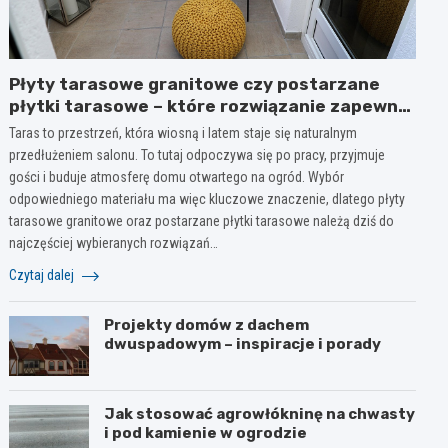
Płyty tarasowe granitowe czy postarzane
płytki tarasowe – które rozwiązanie zapewni
styl i trwałość na lata?
Taras to przestrzeń, która wiosną i latem staje się naturalnym
przedłużeniem salonu. To tutaj odpoczywa się po pracy, przyjmuje
gości i buduje atmosferę domu otwartego na ogród. Wybór
odpowiedniego materiału ma więc kluczowe znaczenie, dlatego płyty
tarasowe granitowe oraz postarzane płytki tarasowe należą dziś do
najczęściej wybieranych rozwiązań…
Czytaj dalej
Projekty domów z dachem
dwuspadowym – inspiracje i porady
Jak stosować agrowłókninę na chwasty
i pod kamienie w ogrodzie