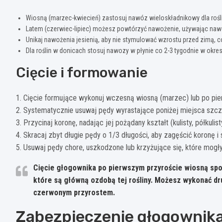
Wiosną (marzec-kwiecień) zastosuj nawóz wieloskładnikowy dla rośli
Latem (czerwiec-lipiec) możesz powtórzyć nawożenie, używając nawoz
Unikaj nawożenia jesienią, aby nie stymulować wzrostu przed zimą, 
Dla roślin w donicach stosuj nawozy w płynie co 2-3 tygodnie w okres
Cięcie i formowanie
1. Cięcie formujące wykonuj wczesną wiosną (marzec) lub po pi
2. Systematycznie usuwaj pędy wyrastające poniżej miejsca szcze
3. Przycinaj koronę, nadając jej pożądany kształt (kulisty, półkulist
4. Skracaj zbyt długie pędy o 1/3 długości, aby zagęścić koronę
5. Usuwaj pędy chore, uszkodzone lub krzyżujące się, które mog
Cięcie głogownika po pierwszym przyroście wiosną spo
które są główną ozdobą tej rośliny. Możesz wykonać dru
czerwonym przyrostem.
Zabezpieczenie głogownika