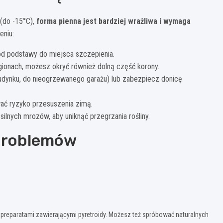
(do -15°C),
forma pienna jest bardziej wrażliwa i wymaga
eniu:
od podstawy do miejsca szczepienia.
gionach, możesz okryć również dolną część korony.
budynku, do nieogrzewanego garażu) lub zabezpiecz donicę
wać ryzyko przesuszenia zimą.
ilnych mrozów, aby uniknąć przegrzania rośliny.
problemów
preparatami zawierającymi pyretroidy. Możesz też spróbować naturalnych