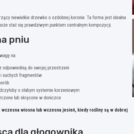
ący niewielkie drzewko o ozdobnej koronie. Ta forma jest idealna
e może stać się prawdziwym punktem centralnym kompozycji.
na pniu
wagę na:
z odpowiednią do swojej przestrzeni
 i suchych fragmentów
horób
wiadczyłoby o słabym systemie korzeniowym
szczone lub skręcone w doniczce
wczesna wiosna lub wczesna jesień, kiedy rośliny są w dobrej
ca dla głogownika