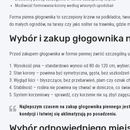
Możliwość formowania korony według własnych upodobań
Forma pienna głogownika to szczepiony krzew na podkładce, tworz
do małych ogrodów, na tarasy czy jako soliter na trawniku, gdzi
Wybór i zakup głogownika 
Przed zakupem głogownika w formie piennej zwróć szczególną u
1. Wysokość pnia – standardowo wynosi od 80 do 120 cm, wybier
2. Stan korony – powinna być symetryczna, gęsta, bez uszkodzeń
3. Wygląd liści – błyszczące, bez przebarwień, plam czy oznak c
4. Stabilność – roślina nie powinna się chwiać w doniczce, co ś
5. System korzeniowy – sprawdź, czy korzenie nie są zbyt zagę
Najlepszym czasem na zakup głogownika piennego jest 
kondycji i łatwiej się aklimatyzują po posadzeniu.
Wybór odpowiedniego miejs