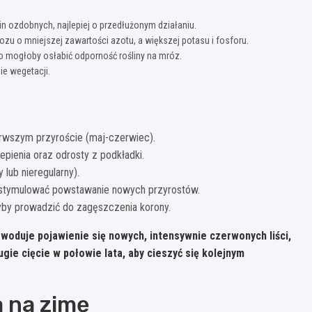
n ozdobnych, najlepiej o przedłużonym działaniu.
u o mniejszej zawartości azotu, a większej potasu i fosforu.
co mogłoby osłabić odporność rośliny na mróz.
ie wegetacji.
erwszym przyroście (maj-czerwiec).
pienia oraz odrosty z podkładki.
y lub nieregularny).
 i stymulować powstawanie nowych przyrostów.
łyby prowadzić do zagęszczenia korony.
woduje pojawienie się nowych, intensywnie czerwonych liści,
gie cięcie w połowie lata, aby cieszyć się kolejnym
 na zimę