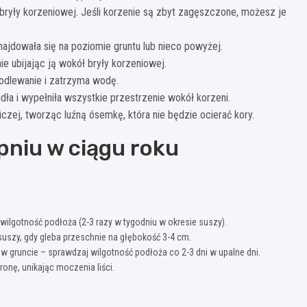
ić bryły korzeniowej. Jeśli korzenie są zbyt zagęszczone, możesz je
najdowała się na poziomie gruntu lub nieco powyżej.
e ubijając ją wokół bryły korzeniowej.
podlewanie i zatrzyma wodę.
iadła i wypełniła wszystkie przestrzenie wokół korzeni.
czej, tworząc luźną ósemkę, która nie będzie ocierać kory.
pniu w ciągu roku
wilgotność podłoża (2-3 razy w tygodniu w okresie suszy).
suszy, gdy gleba przeschnie na głębokość 3-4 cm.
 gruncie – sprawdzaj wilgotność podłoża co 2-3 dni w upalne dni.
onę, unikając moczenia liści.