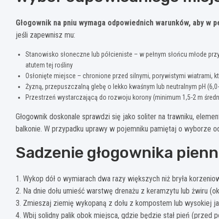
Głogownik na pniu wymaga odpowiednich warunków, aby w pe
jeśli zapewnisz mu:
Stanowisko słoneczne lub półcieniste – w pełnym słońcu młode prz
atutem tej rośliny
Osłonięte miejsce – chronione przed silnymi, porywistymi wiatrami, 
Żyzną, przepuszczalną glebę o lekko kwaśnym lub neutralnym pH (6,0-
Przestrzeń wystarczającą do rozwoju korony (minimum 1,5-2 m średn
Głogownik doskonale sprawdzi się jako soliter na trawniku, eleme
balkonie. W przypadku uprawy w pojemniku pamiętaj o wyborze odp
Sadzenie głogownika pienn
1. Wykop dół o wymiarach dwa razy większych niż bryła korzeniowa
2. Na dnie dołu umieść warstwę drenażu z keramzytu lub żwiru (o
3. Zmieszaj ziemię wykopaną z dołu z kompostem lub wysokiej jak
4. Wbij solidny palik obok miejsca, gdzie będzie stał pień (przed 