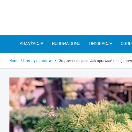
Skip
to
content
ARANŻACJA
BUDOWA DOMU
DEKORACJE
OGRO
Home
Rośliny ogrodowe
Głogownik na pniu: Jak uprawiać i pielęgno